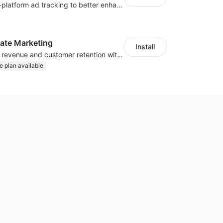
Centralize multi-platform ad tracking to better enhance your advertising results
iliate Marketing
Install
Increase traffic, revenue and customer retention with an affiliate program
e plan available