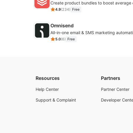
Create product bundles to boost average 
4.9
(
234
)
Free
Omnisend
All-in-one email & SMS marketing automati
5.0
(
6
)
Free
Resources
Partners
Help Center
Partner Center
Support & Complaint
Developer Cente