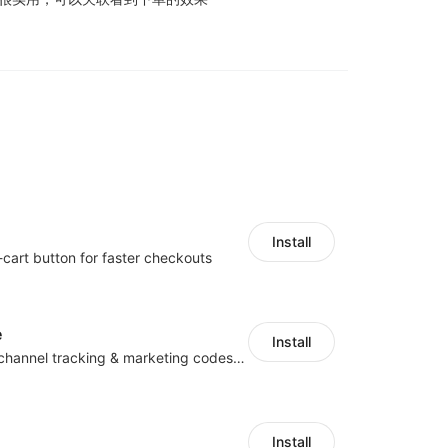
Install
-cart button for faster checkouts
e
Install
Centralize multichannel tracking & marketing codes in one place
Install