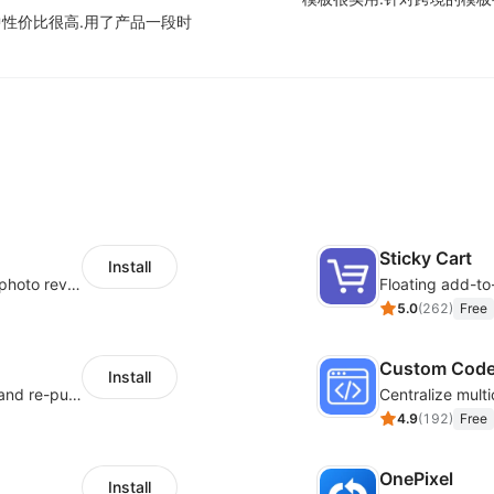
性价比很高.
用了产品一段时
Sticky Cart
Install
Seamlessly collect and showcase social & photo reviews to boost organic traffic
Floating add-to
5.0
(
262
)
Free
Custom Cod
Install
SMS marketing increases conversion rate and re-purchase rate of users
4.9
(
192
)
Free
OnePixel
Install