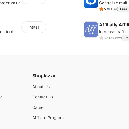
order value
5.0
(
169
)
Free
Affiliatly Aff
Install
on tool
No reviews
Fre
Shoplazza
About Us
r
Contact Us
Career
Affiliate Program