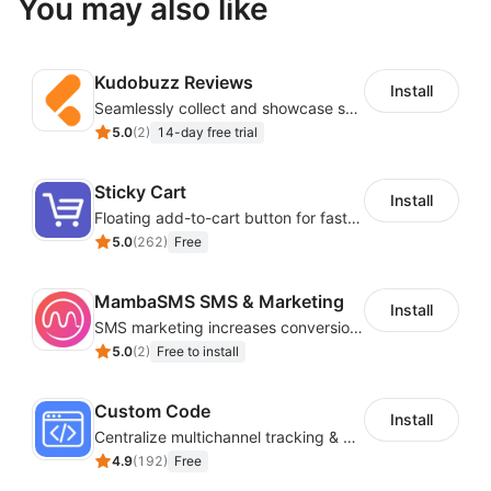
You may also like
Kudobuzz Reviews
Install
Seamlessly collect and showcase social & photo reviews to boost organic traffic
5.0
(
2
)
14-day free trial
Sticky Cart
Install
Floating add-to-cart button for faster checkouts
5.0
(
262
)
Free
MambaSMS SMS & Marketing
Install
SMS marketing increases conversion rate and re-purchase rate of users
5.0
(
2
)
Free to install
Custom Code
Install
Centralize multichannel tracking & marketing codes in one place
4.9
(
192
)
Free