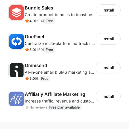
Bundle Sales
Install
Create product bundles to boost average order value
4.9
(
234
)
Free
OnePixel
Install
Centralize multi-platform ad tracking to better enhance your advertising results
5.0
(
169
)
Free
Omnisend
Install
All-in-one email & SMS marketing automation tool
5.0
(
6
)
Free
Affiliatly Affiliate Marketing
Install
Increase traffic, revenue and customer retention with an affiliate program
No reviews
Free plan available