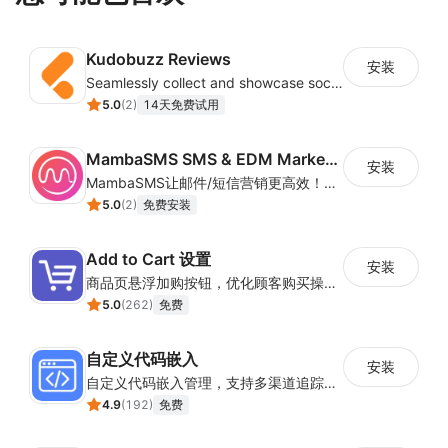
Kudobuzz Reviews
安装
Seamlessly collect and showcase social & photo reviews to boost organic traffic
5.0
(
2
)
14天免费试用
MambaSMS SMS & EDM Marketing
安装
MambaSMS让邮件/短信营销更高效！MambaSMS可以帮助商家通过邮件和短信即时联系客户。并通过自动化流程，提高弃单挽回效率。
5.0
(
2
)
免费安装
Add to Cart 设置
安装
商品页悬浮加购按钮，优化顾客购买操作路径
5.0
(
262
)
免费
自定义代码嵌入
安装
自定义代码嵌入管理，支持多渠道追踪与营销活动配置
4.9
(
192
)
免费