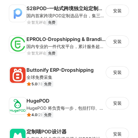
S2BPOD-一站式跨境独立站定制选品平台
安装
国内首家跨境POD定制选品平台，集三种Dropshipping模式：热卖成品海量数据模式、千款产品批量设计模式、定制POD模式，独品开模，一站式服务
暂无评论
免费
EPROLO-Dropshipping & Branding
安装
国内专业的一件代发平台，累计服务超30W国内外电商卖家，超一万平米深圳及义乌处理中心，日均处理订单2W+，稳定合作供应商3W家，自有百万级SKU. 是跨境中小卖家的不二选择.
暂无评论
免费
Buttonify ERP-Dropshipping
安装
全球免费采集
5.0
(
1
)
免费
HugePOD
安装
HugePOD 将负责每一步，包括打印、包装和以您的品牌将产品运送给您的客户。您将免于生产、存储或前期成本。使用 HugePOD，您可以专注于您的业务发展，只需点击几下即可创建有吸引力的产品并在您的商店中出售它们。更重要的是，您可以零风险开始您的一件代发业务——您只需在客户向您下订单时支付 HugePOD！
4.0
(
2
)
免费
定制喵POD设计器
安装