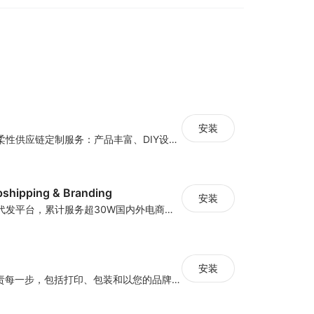
安装
为电商卖家提供柔性供应链定制服务：产品丰富、DIY设计、铺货上架、无库存、一件起订、一件代发
shipping & Branding
安装
国内专业的一件代发平台，累计服务超30W国内外电商卖家，超一万平米深圳及义乌处理中心，日均处理订单2W+，稳定合作供应商3W家，自有百万级SKU. 是跨境中小卖家的不二选择.
安装
HugePOD 将负责每一步，包括打印、包装和以您的品牌将产品运送给您的客户。您将免于生产、存储或前期成本。使用 HugePOD，您可以专注于您的业务发展，只需点击几下即可创建有吸引力的产品并在您的商店中出售它们。更重要的是，您可以零风险开始您的一件代发业务——您只需在客户向您下订单时支付 HugePOD！