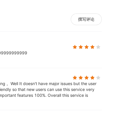
撰写评论
09999999999
ing 。
Well It doesn't have major issues but the user
riendly so that new users can use this service very
e important features 100%. Overall this service is