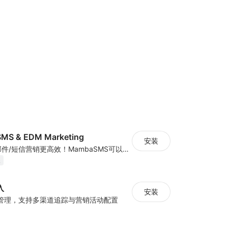
MS & EDM Marketing
安装
MambaSMS让邮件/短信营销更高效！MambaSMS可以帮助商家通过邮件和短信即时联系客户。并通过自动化流程，提高弃单挽回效率。
装
入
安装
管理，支持多渠道追踪与营销活动配置