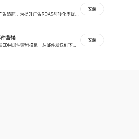
安装
集中管理多平台广告追踪，为提升广告ROAS与转化率提供数据基础
y邮件营销
安装
海量跨境卖家专属EDM邮件营销模板，从邮件发送到下单全链路效果追踪，全生命周期触达用户触达。