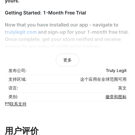
yours.
Getting Started: 1-Month Free Trial
Now that you have installed our app - navigate to
trulylegit.com
and sign-up for your
1-month free trial
.
Once complete, get your store verified and receive
access to our suite of verification badges.
Effortlessly paste the badges across key points of
更多
your website and
watch your sales increase.
发布公司:
Truly Legit
Have Questions?
支持区域:
这个应用在全球范围可用
语言:
英文
Reach out to our sales team -
sales@trulylegit.com
-
for answers to all of your questions about our service.
类别:
徽章和图标
联系支持
用户评价