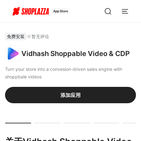
App Store
免费安装
暂无评论
Vidhash Shoppable Video & CDP
Turn your store into a convesion-driven sales engine with
shoppbale videos
添加应用