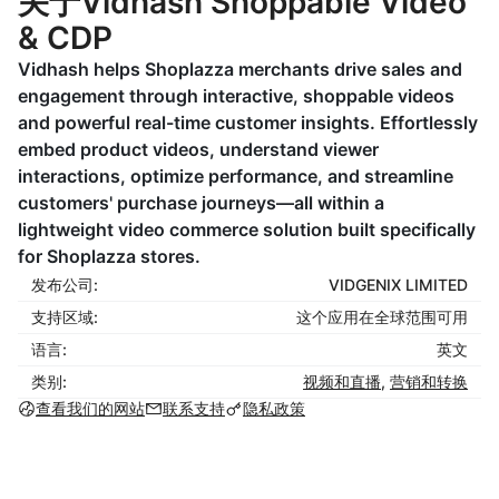
关于Vidhash Shoppable Video
& CDP
Vidhash helps Shoplazza merchants drive sales and
engagement through interactive, shoppable videos
and powerful real-time customer insights. Effortlessly
embed product videos, understand viewer
interactions, optimize performance, and streamline
customers' purchase journeys—all within a
lightweight video commerce solution built specifically
for Shoplazza stores.
发布公司:
VIDGENIX LIMITED
支持区域:
这个应用在全球范围可用
语言:
英文
类别:
视频和直播
,
营销和转换
查看我们的网站
联系支持
隐私政策