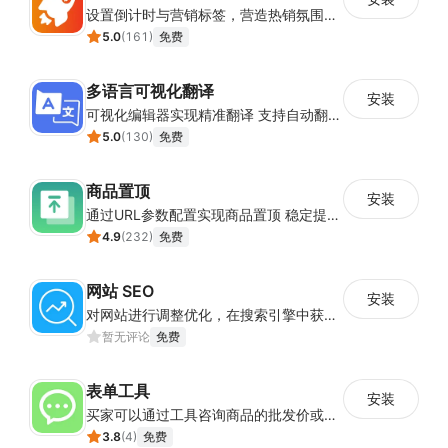
设置倒计时与营销标签，营造热销氛围强化购买意愿，提升下单转化率
5.0
(
161
)
免费
多语言可视化翻译
安装
可视化编辑器实现精准翻译 支持自动翻译与人工校对
5.0
(
130
)
免费
商品置顶
安装
通过URL参数配置实现商品置顶 稳定提升目标商品曝光
4.9
(
232
)
免费
网站 SEO
安装
对网站进行调整优化，在搜索引擎中获得更多的展现量
暂无评论
免费
表单工具
安装
买家可以通过工具咨询商品的批发价或合作事宜
3.8
(
4
)
免费