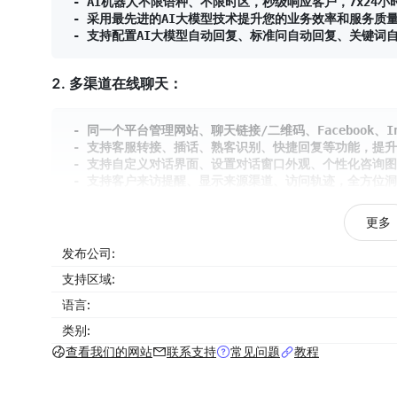
 - AI机器人不限语种、不限时区，秒级响应客户，7x24小
 - 采用最先进的AI大模型技术提升您的业务效率和服务质量
2. 多渠道在线聊天：
 - 同一个平台管理网站、聊天链接/二维码、Facebook、In
 - 支持客服转接、插话、熟客识别、快捷回复等功能，提升
 - 支持自定义对话界面、设置对话窗口外观、个性化咨询图
更多
3. 自动实时翻译：
发布公司:
 - 支持全球201种语言之间的翻译

支持区域:
 - 通过快速、准确的翻译，为客户提供更好的体验，增加客
语言:
 - 接收的消息可以自动翻译为团队成员使用的语言

类别:
查看我们的网站
联系支持
常见问题
教程
4. 数据统计分析：