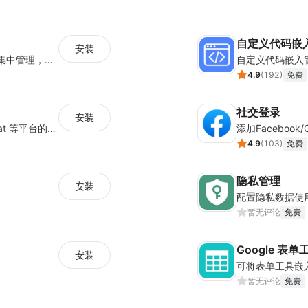
自定义代码嵌
安装
聚合WS/FB/TK/TG等海外社媒消息，一站式集中管理，集成客户管理（SCRM）、多语言实时翻译及智能群发功能，助力独立站卖家高效协同跨境沟通。
自定义代码嵌入
4.9
(
192
)
免费
社交登录
安装
支持插入 Google Adwords, Yahoo, Snapchat 等平台的数据跟踪代码
添加Faceboo
4.9
(
103
)
免费
隐私管理
安装
暂无评论
免费
Google 表单
安装
可将表单工具嵌
暂无评论
免费