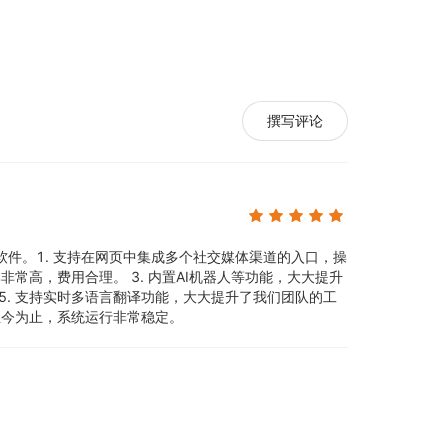
理提供支持和保障

握客户流量变化

务策略

撰写评论
量

软件。
1. 支持在网页中集成多个社交媒体渠道的入口，操
比非常高，费用合理。 3. 内置AI机器人等功能，大大提升
5. 支持实时多语言翻译功能，大大提升了我们团队的工
，至今为止，系统运行非常稳定。