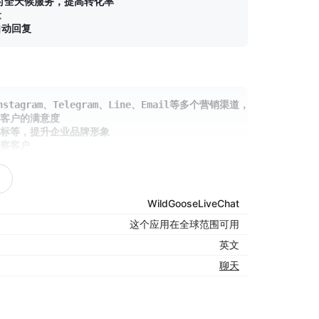
时全天候服务，提高转化率



stagram、Telegram、Line、Email等多个营销渠道，以多渠道触
客户的满意度

标等，提升企业品牌形象

WildGooseLiveChat
这个应用在全球范围可用
户满意度

英文
聊天