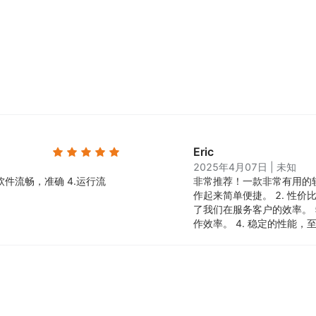
 - 提供人工客服坐席工作量、服务质量等指标，为数据化管
 - 支持客户多维度统计报表等数据分析，助力高效管理，掌
 - 支持聊天会话数据分析，及时发现了解业务波动，调整业
5. 高效客服协作：
 - 支持多客服协同处理来自多渠道的客户咨询，提升服务质
Eric
2025年4月07日
|
未知
软件流畅，准确 4.运行流
非常推荐！一款非常有用的
作起来简单便捷。 2. 性价
了我们在服务客户的效率。 
作效率。 4. 稳定的性能