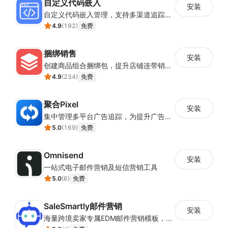
自定义代码嵌入
项并行；协作成员一同管理，红人进度、营销数据、费用情
安装
自定义代码嵌入管理，支持多渠道追踪与营销活动配置
况实时全览，完善管理监督机制
4.9
(
192
)
免费
效果追踪管理
数据看板实时追踪进度与指标，支持单视频及链路追踪，支
捆绑销售
安装
持爆款监控与站内外预警
创建商品组合捆绑包，提升店铺连带销售率
4.9
(
234
)
免费
四、团队运维
人效管理，各大账号进度查看
聚合Pixel
安装
管理看板团队视角高效监察人效数据，可查看各子账号沟
集中管理多平台广告追踪，为提升广告ROAS与转化率提供数据基础
通、寄样、视频、追链4大维度的17项数据，生成员工月
5.0
(
169
)
免费
度榜单；管理看板个人视角聚焦子账号的邮件数据、合作完
成数据、以及周期性的工作成果，直观反映个人业务拓展节
Omnisend
安装
奏与成果积累
一站式电子邮件营销及短信营销工具
5.0
(
6
)
免费
五、企业资产
红人档案，数字资产沉淀
SaleSmartly邮件营销
安装
红人CRM-收藏夹提供列表式管理及分区统筹功能，红人档
海量跨境卖家专属EDM邮件营销模板，从邮件发送到下单全链路效果追踪，全生命周期触达用户触达。