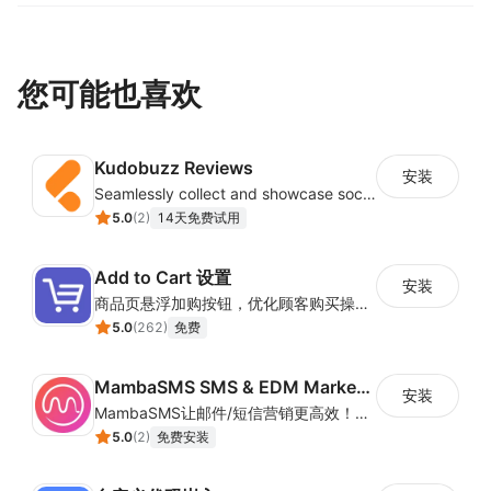
容，支持插入商品卡与选品链接，清晰展示产品与佣金信息
TikTok批量邀约私信，提质增效
您可能也喜欢
关联TikTok店铺，导入达人名单，设置批量定邀/私信任
务，后台实时查看进度和管理策略
三、合作管理
Kudobuzz Reviews
安装
Seamlessly collect and showcase social & photo reviews to boost organic traffic
推广产品管理，寄样物流追踪
5.0
(
2
)
14天免费试用
涵盖产品基础信息+销售信息+搜索关键词+共享协作设
置，导入产品信息系统自动生成商品卡，
Add to Cart 设置
多个商品可编辑成选品表单，方便与红人沟通时插入。支持
安装
商品页悬浮加购按钮，优化顾客购买操作路径
导入并全程追踪寄样物流状态
5.0
(
262
)
免费
红人支付管理，流程丝滑低费率
开户、绑定、充值流程顺畅，订单合作明细快捷流转。支持
MambaSMS SMS & EDM Marketing
安装
在线合同和低费率打款
MambaSMS让邮件/短信营销更高效！MambaSMS可以帮助商家通过邮件和短信即时联系客户。并通过自动化流程，提高弃单挽回效率。
5.0
(
2
)
免费安装
推广计划管理，多项目并行
营销计划项目制，单个项目红人营销效果实时监控，支持多