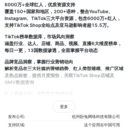
6000万+全球红人，优质资源支持
覆盖150+国家和地区，200+语种，整合YouTube、
Instagram、TikTok三大平台资源，包含6000万+红人，
支持TikTok Shop全站点及亚马逊影响者超15.5万。
TikTok榜单数据库，市场风向洞察
涵盖行业、达人、店铺、商品、视频、直播6大维度榜单，
每日一更，13国数据渗透，全面掌握平台动态
品牌竞品洞察，掌握行业营销动向
解析竞品在三大社媒的营销趋势、红人类型规模、推广区域
及热点标签，提供月度报告，关联TikTok Shop店铺及
GMV数据查询
红人画像分析，获取真实营销价值
支持红人红人邮箱/WhatsApp解锁，依托10亿+内容数据
更多
多维评估红人价值，分析内容趋势与发布日历，关联带货商
品及视频/直播数据，深度挖掘GMV与合作效果
发布公司:
杭州卧兔网络科技有限公司
支持区域:
这个应用在中国可用
二、红人建联