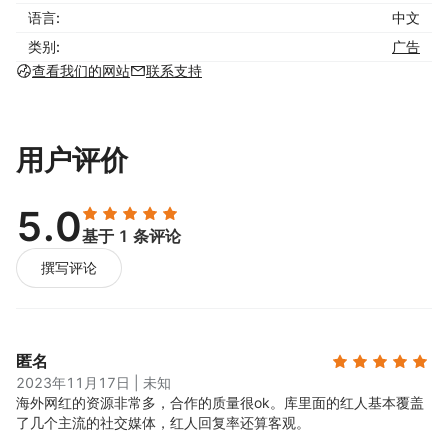
语言:
中文
红人搜索引擎，链接站外流量
类别:
广告
支持39种条件及5大维度筛选，多人协同。可用关键词、
查看我们的网站
联系支持
红人名、链接、TikTok商品ID或ASIN码检索。语义搜索行
业首发，100%命中用户搜索关键词垂直相关的资源
AI小兔智能托管，24小时数字员工
用户评价
输入TikTok商品链接/亚马逊ASIN、产品关键词，自动分析
产品类目、定价和市场，提取卖点并生成品牌与产品介绍。
5.0
一键输出红人营销方案，涵盖达人画像、合作形式、内容创
基于 1 条评论
意及议价，支持自动执行与进度追踪
撰写评论
RPA博主开发，标签触达资源
根据关键词/Ta自动搜索视频并提取红人数据，包括主页、
粉丝、互动率等核心数据。内置CRM支持红人管理，实现
全流程自动化
匿名
2023年11月17日
|
未知
AI自动邀约+手动批量触达
海外网红的资源非常多，合作的质量很ok。
库里面的红人基本覆盖
自定义邮件发送数量及语言，自动生成含品牌、佣金、视频
了几个主流的社交媒体，红人回复率还算客观。
要求的邮件内容，并执行发件。提供模板和AI生成邮件内