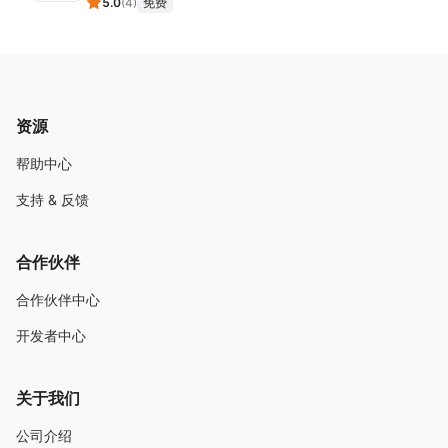
案支持单个/批量/计划导入红人信息，可上传附件、自定义
5.0
(
4
)
免费
字段，所有数据私密存储。集成频道、邮件等模块，支持多
账号协作与一键资源共享
六、经验赋能
9年经验，实力官方认证
资源
红人营销专业团队9年经验赋能，从初期培训到未来规划全
程陪跑；9国TAP官方认证，累计合作客户GMV破百万
帮助中心
支持 & 反馈
合作伙伴
合作伙伴中心
开发者中心
关于我们
公司介绍