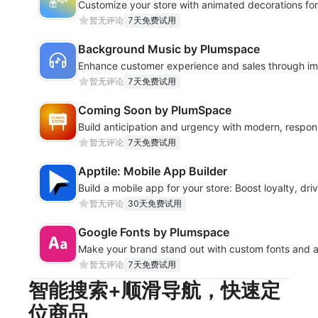
Customize your store with animated decorations fo
暂无评论
7天免费试用
Background Music by Plumspace
Enhance customer experience and sales through i
暂无评论
7天免费试用
Coming Soon by PlumSpace
Build anticipation and urgency with modern, respo
暂无评论
7天免费试用
Apptile: Mobile App Builder
Build a mobile app for your store: Boost loyalty, driv
暂无评论
30天免费试用
Google Fonts by Plumspace
Make your brand stand out with custom fonts and a
暂无评论
7天免费试用
智能搜索+顺滑导航，快速定
位商品