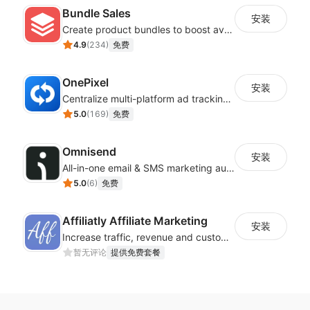
Bundle Sales
安装
Create product bundles to boost average order value
4.9
(
234
)
免费
OnePixel
安装
Centralize multi-platform ad tracking to better enhance your advertising results
5.0
(
169
)
免费
Omnisend
安装
All-in-one email & SMS marketing automation tool
5.0
(
6
)
免费
Affiliatly Affiliate Marketing
安装
Increase traffic, revenue and customer retention with an affiliate program
暂无评论
提供免费套餐