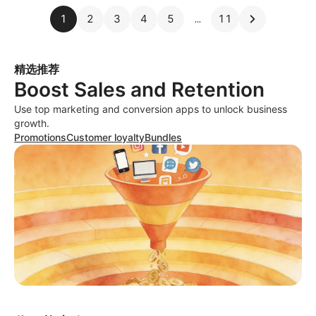
1
2
3
4
5
11
精选推荐
Boost Sales and Retention
Use top marketing and conversion apps to unlock business
growth.
Promotions
Customer loyalty
Bundles