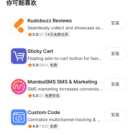
你可能喜欢
Kudobuzz Reviews
安装
Seamlessly collect and showcase social & photo reviews to boost organic traffic
5.0
(
2
)
14天免费试用
Sticky Cart
安装
Floating add-to-cart button for faster checkouts
5.0
(
262
)
免费
MambaSMS SMS & Marketing
安装
SMS marketing increases conversion rate and re-purchase rate of users
5.0
(
2
)
免费安装
Custom Code
安装
Centralize multichannel tracking & marketing codes in one place
4.9
(
192
)
免费