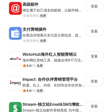
高级邮件
安装
绑定属于自己域名的邮箱，让邮件精准送达至客户邮箱，告别垃圾箱！
暂无评论
免费
支付营销插件
安装
在商品详情展示支付及分期信息，提高商品转化率
暂无评论
免费
WotoHub海外红人智能营销云
安装
海外网红营销工具，链接全球6千万活跃带货红人，覆盖YT、TK、INS三大主流平台
5.0
(
1
)
免费
Impact: 合作伙伴营销管理平台
安装
联盟、红人、内容、B2B等合作伙伴加速业务增长！ 申请演示，请点击“支持”下方“开发者网站”!
5.0
(
1
)
免费
Stream-独立站Email&SMS增收营销系统
安装
Stream-独立站邮件营销系统 为中国独立站卖家精心定制的邮件营销策略，中国版mailchimp，中国版 Omnisend，中国版klaviyo。