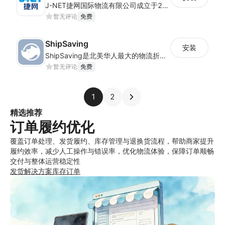
J-NET捷网国际物流有限公司成立于2011年，服务于超20000+跨境电商卖家，主营俄语区、以色列、中南美、欧美等直发、海外仓配及云仓业务
暂无评论
免费
ShipSaving
安装
ShipSaving是北美华人最大的物流折扣打单平台，$0月费平台能让您一站式管理多平台多店铺的订单，更轻松、更高效。
暂无评论
免费
1
2
精选推荐
订单履约优化
覆盖订单处理、发货履约、库存管理与退换货流程，帮助商家提升
履约效率，减少人工操作与错误率，优化物流体验，保障订单顺畅
交付与整体运营稳定性
发货解决方案
库存
订单